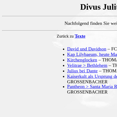
Divus Juli
Nachfolgend finden Sie we
Texte
Zurück zu
David und Davidson
– FC
Kap Lilybaeum, heute Ma
Kirchenglocken
– THOM
Velitrae > Bethlehem
– T
Julius bei Dante
– THOMA
Kaiserkult als Ursprung de
GROSSENBACHER
Pantheon > Santa Maria R
GROSSENBACHER