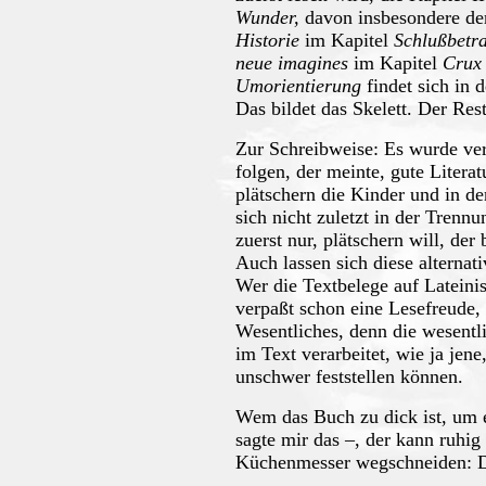
Wunder,
davon insbesondere de
Historie
im Kapitel
Schlußbetr
neue imagines
im Kapitel
Crux
Umorientierung
findet sich in 
Das bildet das Skelett. Der Rest
Zur Schreibweise: Es wurde ve
folgen, der meinte, gute Litera
plätschern die Kinder und in de
sich nicht zuletzt in der Trenn
zuerst nur, plätschern will, de
Auch lassen sich diese alterna
Wer die Textbelege auf Lateini
verpaßt schon eine Lesefreude, 
Wesentliches, denn die wesentl
im Text verarbeitet, wie ja jen
unschwer feststellen können.
Wem das Buch zu dick ist, um
sagte mir das –, der kann ruhi
Küchenmesser wegschneiden: Da 