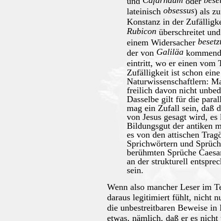
Cafarnaum
beset
und
oder
obsessus
lateinisch
) als z
Konstanz in der Zufälligk
Rubicon
überschreitet und
besetz
einem Widersacher
Galiläa
der von
kommend 
eintritt, wo er einen vom
Zufälligkeit ist schon ei
Naturwissenschaftlern: Ma
freilich davon nicht unbed
Dasselbe gilt für die para
mag ein Zufall sein, daß 
von Jesus gesagt wird, es 
Bildungsgut der antiken m
es von den attischen Trag
Sprichwörtern und Sprüc
berühmten Sprüche Caesar
an der strukturell entspre
sein.
Wenn also mancher Leser im Te
daraus legitimiert fühlt, nicht
die unbestreitbaren Beweise in 
etwas, nämlich, daß er es nicht