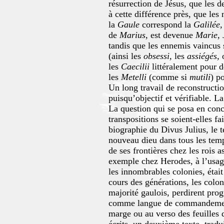
résurrection de Jésus, que les d
à cette différence près, que les 
la
Gaule
correspond la
Galilée,
de
Marius,
est devenue
Marie, 
tandis que les ennemis vaincus
(ainsi les
obsessi,
les
assiégés,
o
les
Caecilii
littéralement pour 
les
Metelli
(comme si
mutili
) p
Un long travail de reconstruction
puisqu’objectif et vérifiable. 
La question qui se posa en con
transpositions se soient-elles fa
biographie du Divus Julius, le te
nouveau dieu dans tous les tem
de ses frontières chez les rois 
exemple chez Herodes, à l’usage
les innombrables colonies, était
cours des générations, les colons
majorité gaulois, perdirent prog
comme langue de commandement. 
marge ou au verso des feuilles d