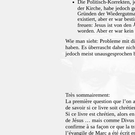
Die Politisch-Korrekten, j
der Kirche, habe jedoch ge
Gründen der Wiedergutmac
existiert, aber er war bes
freuen: Jesus ist von den
worden. Aber er war kein
Wie man sieht: Probleme mit die
haben. Es überrascht daher nich
jedoch meist unausgesprochen b
Très sommairement:
La première question que l’on a
de savoir si ce livre soit chréti
Si ce livre est chrétien, alors e
de Jésus … mais comme Divus Jul
confirme à sa façon ce que la tr
l’évangile de Marc a été écrit e