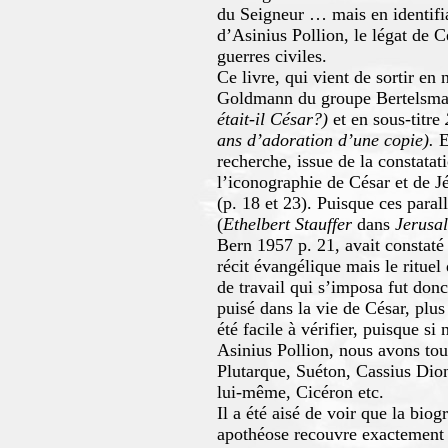
du Seigneur … mais en identifi
d’Asinius Pollion, le légat de Cé
guerres civiles.
Ce livre, qui vient de sortir e
Goldmann du groupe Bertelsman
était-il César?)
et en sous-titre
ans d’adoration d’une copie).
E
recherche, issue de la constatat
l’iconographie de César et de J
(p. 18 et 23). Puisque ces parall
(
Ethelbert Stauffer
dans
Jerusal
Bern 1957 p. 21, avait constaté 
récit évangélique mais le rituel
de travail qui s’imposa fut don
puisé dans la vie de César, plu
été facile à vérifier, puisque s
Asinius Pollion, nous avons tou
Plutarque, Suéton, Cassius Dion
lui-même, Cicéron etc.
Il a été aisé de voir que la bio
apothéose recouvre exactement l