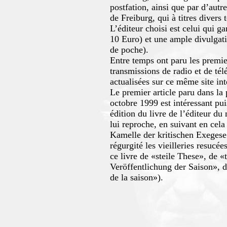
postfation, ainsi que par d’autr
de Freiburg, qui à titres divers 
L’éditeur choisi est celui qui g
10 Euro) et une ample divulgati
de poche).
Entre temps ont paru les premiers
transmissions de radio et de té
actualisées sur ce même site int
Le premier article paru dans la 
octobre 1999 est intéressant pui
édition du livre de l’éditeur d
lui reproche, en suivant en cela
Kamelle der kritischen Exegese 
régurgité les vieilleries resucée
ce livre de «steile These», de «
Veröffentlichung der Saison», d
de la saison»).