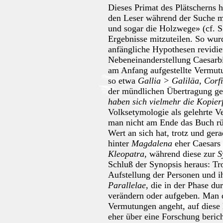
Dieses Primat des Plätscherns 
den Leser während der Suche 
und sogar die Holzwege» (cf. S.
Ergebnisse mitzuteilen. So wu
anfängliche Hypothesen revidie
Nebeneinanderstellung Caesarb
am Anfang aufgestellte Vermutu
so etwa
Gallia > Galiläa, Cor
der mündlichen Übertragung geh
haben sich vielmehr die Kopier
Volksetymologie als gelehrte V
man nicht am Ende das Buch rü
Wert an sich hat, trotz und ge
hinter
Magdalena
eher Caesars
Kleopatra,
während diese zur
S
Schluß der Synopsis heraus: Tr
Aufstellung der Personen und i
Parallelae,
die in der Phase dur
verändern oder aufgeben. Man d
Vermutungen angeht, auf diese 
eher über eine Forschung berich