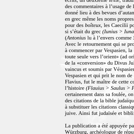
écrits, un deuxième texte, tradu
des commentaires à l’usage de l
donné lieu à des bevues d’autant
en grec même les noms propres 
pour des
boîteux,
les Caecilii p
si s’était du grec
(Iunius > Iuna
(
Antonius
lu à l’envers comme
Avec le retournement qui se prod
à commencer par Vespasien, la 
toute seule vers l’orient» (ad 
de la «conversion» du Divus Jul
vaincus et soumis par Véspasien.
Vespasien et qui prit le nom de 
Flavius, fut le maître de cette c
l’histoire
(Flauius > Saulus > P
certainement dans sa foulée, on
des citations de la bible judaïq
à substituer les citations classi
juive. Ainsi fut judaïsée et bibl
La publication a été appuyée 
Würzburg, archéologue de réputat