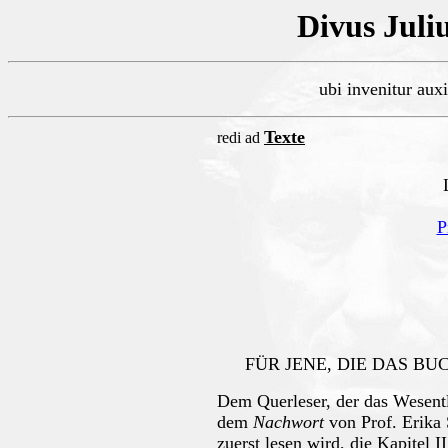
Divus Juliu
ubi invenitur au
Texte
redi ad
P
FÜR JENE, DIE DAS BU
Dem Querleser, der das Wesent
dem
Nachwort
von Prof. Erika 
zuerst lesen wird, die Kapitel I