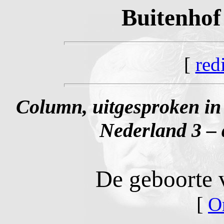
Buitenhof
[
red
Column, uitgesproken i
Nederland 3 – 
De geboorte 
[
O