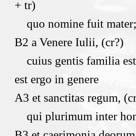
+ tr)
quo nomine fuit mater; 
B2 a Venere Iulii, (cr?)
cuius gentis familia est
est ergo in genere
A3 et sanctitas regum, (cr
qui plurimum inter homi
B3 et caerimonia deorum, 