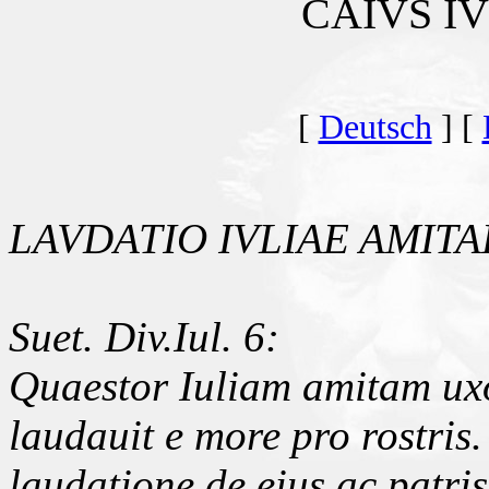
CAIVS I
[
Deutsch
] [
LAVDATIO IVLIAE AMITA
Suet. Div.Iul. 6:
Quaestor Iuliam amitam ux
laudauit e more pro rostris.
laudatione de eius ac patris