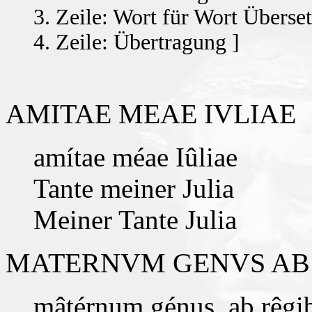
3. Zeile: Wort für Wort Überse
4. Zeile: Übertragung ]
AMITAE MEAE IVLIAE
amítae méae Iûliae
Tante meiner Julia
Meiner Tante Julia
MATERNVM GENVS AB 
mâtérnum génus_ab rêgi