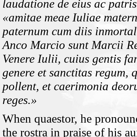
laudatione de eius ac patris
«amitae meae Iuliae mater
paternum cum diis inmortal
Anco Marcio sunt Marcii Re
Venere Iulii, cuius gentis fa
genere et sanctitas regum, 
pollent, et caerimonia deor
reges.»
When quaestor, he pronounc
the rostra in praise of his a