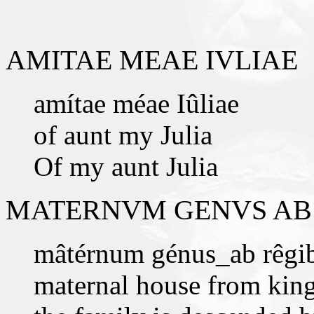
AMITAE MEAE IVLIAE
amítae méae Iûliae
of aunt my Julia
Of my aunt Julia
MATERNVM GENVS AB 
mâtérnum génus_ab rêgi
maternal house from kin