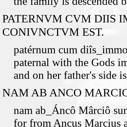
the family is descended 
PATERNVM CVM DIIS 
CONIVNCTVM EST.
patérnum cum diîs_immor
paternal with the Gods im
and on her father's side 
NAM AB ANCO MARCIO
nam ab_Áncô Mârciô sun
for from Ancus Marcius a