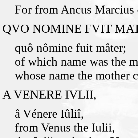
For from Ancus Marcius o
QVO NOMINE FVIT MA
quô nômine fuit mâter;
of which name was the m
whose name the mother c
A VENERE IVLII,
â Vénere Iûliî,
from Venus the Iulii,