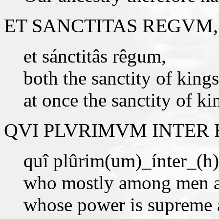
ET SANCTITAS REGVM,
et sánctitâs rêgum,
both the sanctity of kings
at once the sanctity of ki
QVI PLVRIMVM INTER 
quî plûrim(um)_ínter_(h)
who mostly among men ar
whose power is supreme