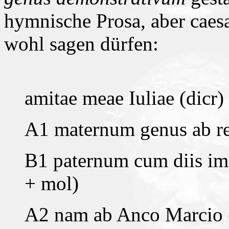
hymnische Prosa, aber caesa
wohl sagen dürfen:
amitae meae Iuliae (dicr)
A1 maternum genus ab reg
B1 paternum cum diis imm
+ mol)
A2 nam ab Anco Marcio (t