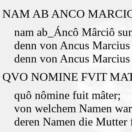
NAM AB ANCO MARCIO
nam ab_Áncô Mârciô sun
denn von Ancus Marcius 
denn von Ancus Marcius
QVO NOMINE FVIT MA
quô nômine fuit mâter;
von welchem Namen war 
deren Namen die Mutter f