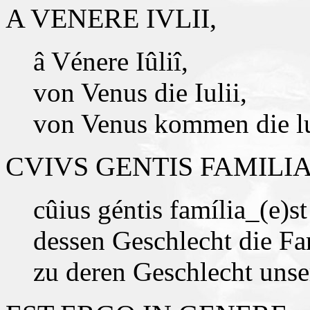
A VENERE IVLII,
â Vénere Iûliî,
von Venus die Iulii,
von Venus kommen die lu
CVIVS GENTIS FAMILIA
cûius géntis família_(e)st
dessen Geschlecht die Fam
zu deren Geschlecht unse