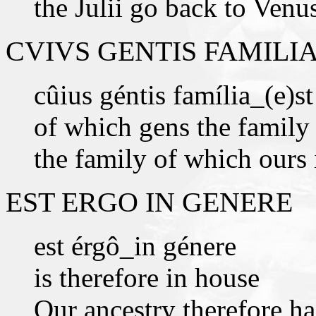
the Julii go back to Venu
CVIVS GENTIS FAMILIA
cûius géntis família_(e)st
of which gens the family 
the family of which ours 
EST ERGO IN GENERE
est érgô_in génere
is therefore in house
Our ancestry therefore ha