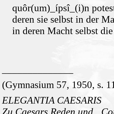
quôr(um)_ípsî_(i)n potest
deren sie selbst in der M
in deren Macht selbst die
______________
(Gymnasium 57, 1950, s. 
ELEGANTIA CAESARIS
Zu Caesars Reden und „Co