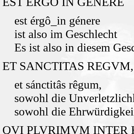
EST ERGO IN GENERE
est érgô_in génere
ist also im Geschlecht
Es ist also in diesem Ges
ET SANCTITAS REGVM,
et sánctitâs rêgum,
sowohl die Unverletzlich
sowohl die Ehrwürdigkei
QVI PLVRIMVM INTER 